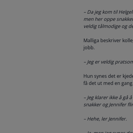
– Da jeg kom til Helgel
men her oppe snakket j
veldig tålmodige og d
Malliga beskriver kol
jobb.
– Jeg er veldig pratsom
Hun synes det er kjede
få det ut med en gang.
– Jeg klarer ikke å gå
snakker og Jennifer fli
– Hehe, ler Jennifer.