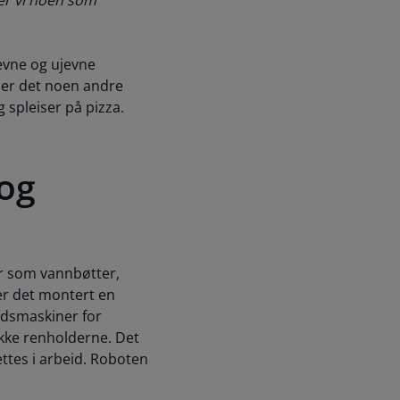
Ser vi noen som
jevne og ujevne
 er det noen andre
 spleiser på pizza.
 og
yr som vannbøtter,
er det montert en
oldsmaskiner for
ikke renholderne. Det
ttes i arbeid. Roboten