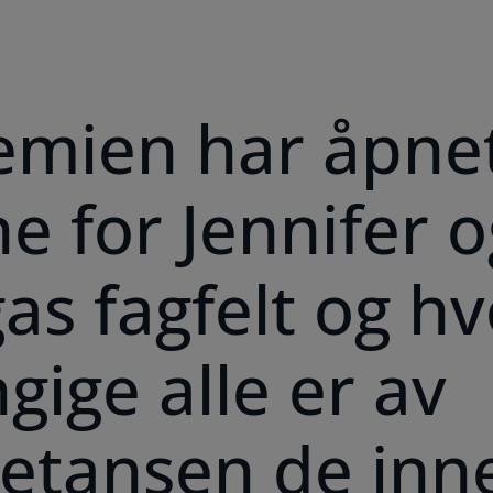
mien har åpne
e for Jennifer o
gas fagfelt og h
gige alle er av
tansen de inn