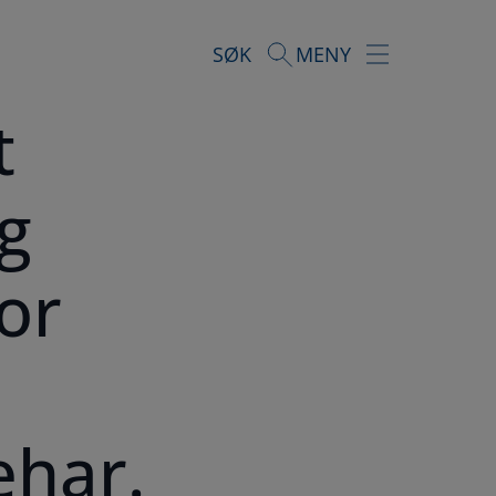
SØK
MENY
t
g
vor
ehar.