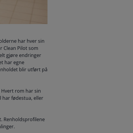
lderne har hver sin
r Clean Pilot som
elt gjøre endringer
et har egne
holdet blir utført på
. Hvert rom har sin
 har fødestua, eller
et. Renholdsprofilene
linger.