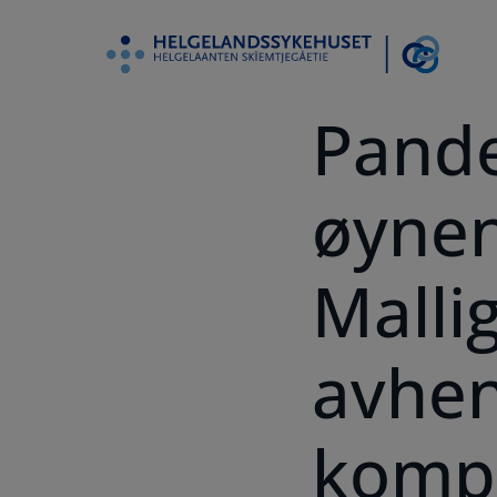
Pande
øynen
Malli
avhen
kompe