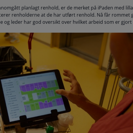
nomgått planlagt renhold, er de merket på iPaden med lill
itterer renholderne at de har utført renhold. Nå får rommet 
e og leder har god oversikt over hvilket arbeid som er gjor