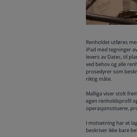
Renholdet utføres me
iPad med tegninger av
levers av Datec, til 
ved behov og alle ren
prosedyrer som beskri
riktig måte.
Malliga viser stolt fr
egen renholdsprofil og
operasjonsstuene, pro
I motsetning har et la
beskriver ikke bare be