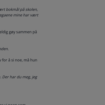
 lært bokmål på skolen,
llegaene mine har vært
 veldig gøy sammen på
anden.
v for å si noe, må hun
n. Der har du meg, jeg