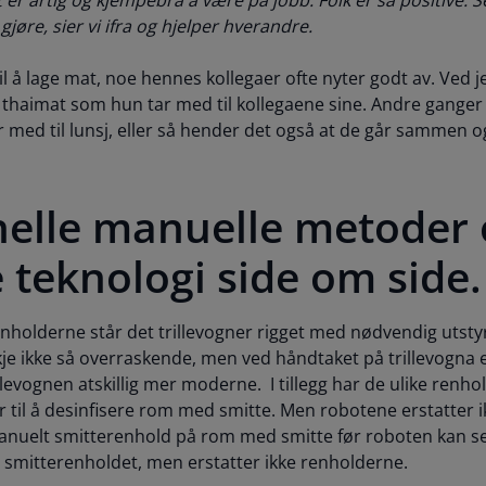
t er artig og kjempebra å være på jobb. Folk er så positive. 
jøre, sier vi ifra og hjelper hverandre.
 til å lage mat, noe hennes kollegaer ofte nyter godt av. Ved 
haimat som hun tar med til kollegaene sine. Andre ganger
med til lunsj, eller så hender det også at de går sammen og
nelle manuelle metoder
teknologi side om side.
renholderne står det trillevogner rigget med nødvendig utst
je ikke så overraskende, men ved håndtaket på trillevogna 
llevognen atskillig mer moderne. I tillegg har de ulike renh
r til å desinfisere rom med smitte. Men robotene erstatter 
manuelt smitterenhold på rom med smitte før roboten kan se
i smitterenholdet, men erstatter ikke renholderne.