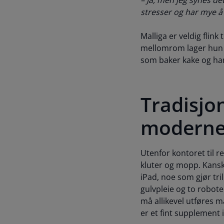
– Ja, men jeg synes de
stresser og har mye å g
Malliga er veldig flink
mellomrom lager hun t
som baker kake og har 
Tradisjo
moderne 
Utenfor kontoret til 
kluter og mopp. Kansk
iPad, noe som gjør tri
gulvpleie og to robote
må allikevel utføres 
er et fint supplement 