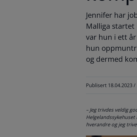
Jennifer har j
Malliga startet
var hun i ett år
hun oppmuntret 
og dermed komm
Publisert 18.04.2023 /
– Jeg trivdes veldig go
Helgelandssykehuset b
hverandre og jeg trives