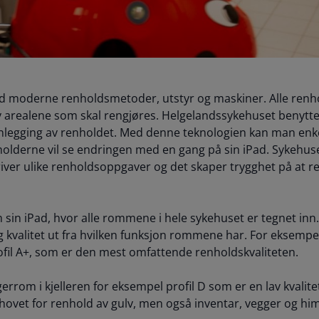
d moderne renholdsmetoder, utstyr og maskiner. Alle renho
 arealene som skal rengjøres. Helgelandssykehuset benytte
planlegging av renholdet. Med denne teknologien kan man enk
holderne vil se endringen med en gang på sin iPad. Sykehus
ver ulike renholdsoppgaver og det skaper trygghet på at ren
em sin iPad, hvor alle rommene i hele sykehuset er tegnet inn
 kvalitet ut fra hvilken funksjon rommene har. For eksempel
fil A+, som er den mest omfattende renholdskvaliteten.
gerrom i kjelleren for eksempel profil D som er en lav kvalit
hovet for renhold av gulv, men også inventar, vegger og him