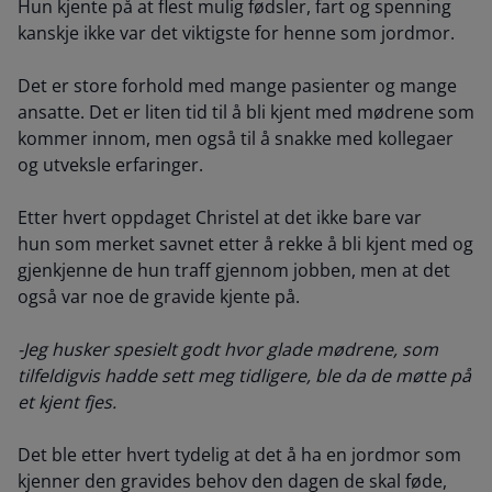
Hun kjente på at flest mulig fødsler, fart og spenning
kanskje ikke var det viktigste for henne som jordmor.
Det er store forhold med mange pasienter og mange
ansatte. Det er liten tid til å bli kjent med mødrene som
kommer innom, men også til å snakke med kollegaer
og utveksle erfaringer.
Etter hvert oppdaget Christel at det ikke bare var
hun som merket savnet etter å rekke å bli kjent med og
gjenkjenne de hun traff gjennom jobben, men at det
også var noe de gravide kjente på.
-Jeg husker spesielt godt hvor glade mødrene, som
tilfeldigvis hadde sett meg tidligere, ble da de møtte på
et kjent fjes.
Det ble etter hvert tydelig at det å ha en jordmor som
kjenner den gravides behov den dagen de skal føde,