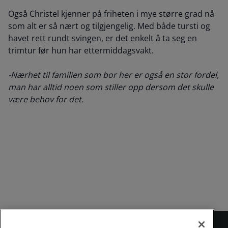
Også Christel kjenner på friheten i mye større grad nå
som alt er så nært og tilgjengelig. Med både tursti og
havet rett rundt svingen, er det enkelt å ta seg en
trimtur før hun har ettermiddagsvakt.
-Nærhet til familien som bor her er også en stor fordel,
man har alltid noen som stiller opp dersom det skulle
være behov for det.